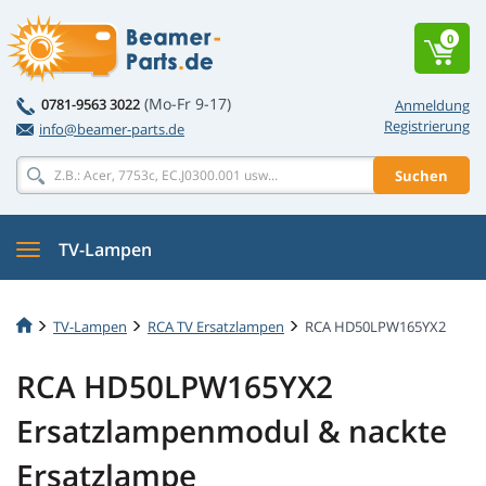
0
(Mo-Fr 9-17)
0781-9563 3022
Anmeldung
Registrierung
info@beamer-parts.de
Suchen
TV-Lampen
TV-Lampen
RCA TV Ersatzlampen
RCA HD50LPW165YX2
RCA HD50LPW165YX2
Ersatzlampenmodul & nackte
Ersatzlampe