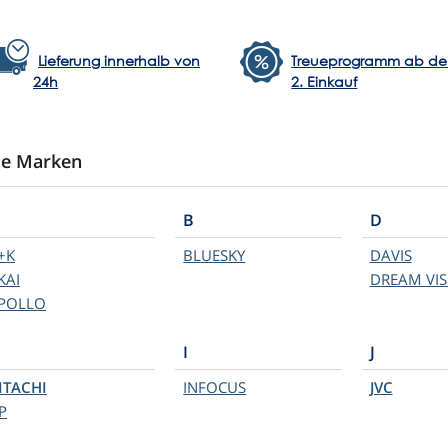
Lieferung innerhalb von
Treueprogramm ab d
24h
2. Einkauf
le Marken
B
D
+K
BLUESKY
DAVIS
KAI
DREAM VIS
POLLO
I
J
ITACHI
INFOCUS
JVC
P