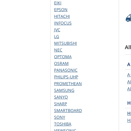
EIKI
EPSON
HITACHI
INFOCUS
JVC
LG
MITSUBISHI
Al
NEC
OPTOMA
OSRAM
A
PANASONIC
A
PHILIPS-UHP
A
PROMETHEAN
A
SAMSUNG
SANYO
H
SHARP
SMARTBOARD
H
SONY
H
TOSHIBA
VIEWSONIC