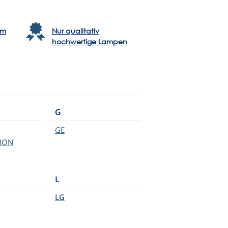
em
Nur qualitativ
hochwertige Lampen
G
GE
ION
L
LG