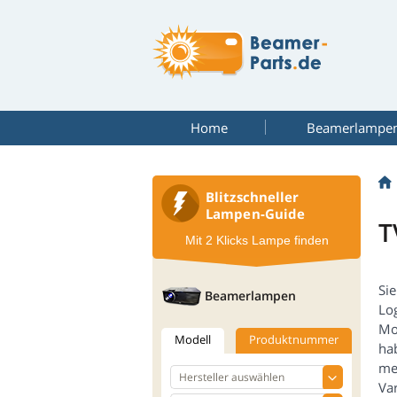
Home
Beamerlampe
Blitzschneller
Lampen-Guide
T
Mit 2 Klicks Lampe finden
Sie
Beamerlampen
Lo
Mod
Modell
Produktnummer
ha
meh
Var