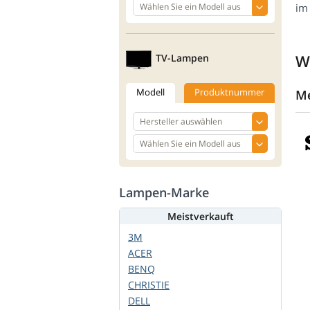
im
W
TV-Lampen
Modell
Produktnummer
Me
Lampen-Marke
Meistverkauft
3M
ACER
BENQ
CHRISTIE
DELL