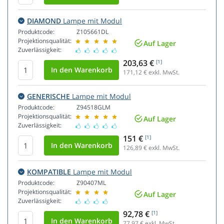
DIAMOND
Lampe mit Modul
Produktcode:
Z105661DL
Projektionsqualität:
Auf Lager
Zuverlässigkeit:
203,63 €
[1]
171,12
€ exkl. MwSt.
GENERISCHE
Lampe mit Modul
Produktcode:
Z94518GLM
Projektionsqualität:
Auf Lager
Zuverlässigkeit:
151 €
[1]
126,89
€ exkl. MwSt.
KOMPATIBLE
Lampe mit Modul
Produktcode:
Z90407ML
Projektionsqualität:
Auf Lager
Zuverlässigkeit:
92,78 €
[1]
77,97
€ exkl. MwSt.