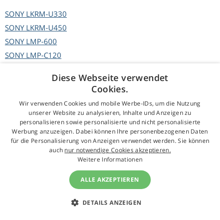
SONY
LKRM-U330
SONY
LKRM-U450
SONY
LMP-600
SONY
LMP-C120
SONY
LMP-C121
Diese Webseite verwendet
SONY
LMP-C132
Cookies.
SONY
LMP-C133
Wir verwenden Cookies und mobile Werbe-IDs, um die Nutzung
SONY
LMP-C150
unserer Website zu analysieren, Inhalte und Anzeigen zu
personalisieren sowie personalisierte und nicht personalisierte
SONY
LMP-C160
Werbung anzuzeigen. Dabei können Ihre personenbezogenen Daten
SONY
LMP-C161
für die Personalisierung von Anzeigen verwendet werden. Sie können
auch
nur notwendige Cookies akzeptieren.
SONY
LMP-C162
Weitere Informationen
SONY
LMP-C163
SONY
LMP-C190
ALLE AKZEPTIEREN
SONY
LMP-C200
DETAILS ANZEIGEN
SONY
LMP-C240