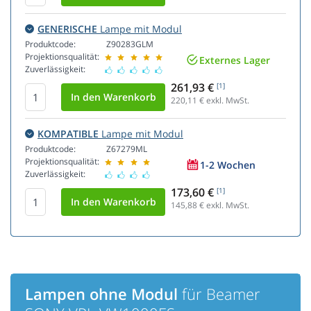
GENERISCHE
Lampe mit Modul
Produktcode:
Z90283GLM
Projektionsqualität:
Externes Lager
Zuverlässigkeit:
261,93 €
[1]
220,11
€ exkl. MwSt.
KOMPATIBLE
Lampe mit Modul
Produktcode:
Z67279ML
Projektionsqualität:
1-2 Wochen
Zuverlässigkeit:
173,60 €
[1]
145,88
€ exkl. MwSt.
Lampen ohne Modul
für Beamer