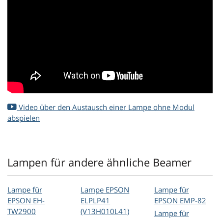
Video über den Austausch einer Lampe ohne Modul
abspielen
Lampen für andere ähnliche Beamer
Lampe für
Lampe EPSON
Lampe für
EPSON EH-
ELPLP41
EPSON EMP-82
TW2900
(V13H010L41)
Lampe für