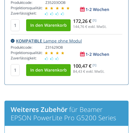
Produktcode:
Z35203OOB
Projektionsqualität:
1-2 Wochen
Zuverlässigkeit:
172,26 €
[1]
144,76
€ exkl. MwSt.
KOMPATIBLE
Lampe ohne Modul
Produktcode:
Z31629OB
Projektionsqualität:
1-2 Wochen
Zuverlässigkeit:
100,47 €
[1]
84,43
€ exkl. MwSt.
Weiteres Zubehör
für Beamer
EPSON PowerLite Pro G5200 Series