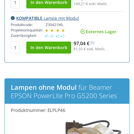
149,21
€ exkl. MwSt.
KOMPATIBLE
Lampe mit Modul
Produktcode:
Z30421ML
Projektionsqualität:
Externes Lager
Zuverlässigkeit:
97,04 €
[1]
81,55
€ exkl. MwSt.
Lampen ohne Modul
für Beamer
EPSON PowerLite Pro G5200 Series
Produktnummer: ELPLP46