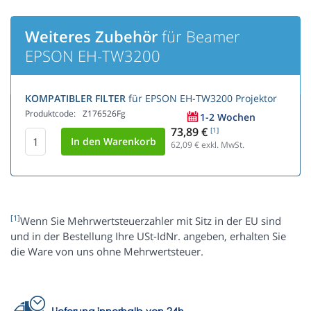
Weiteres Zubehör
für Beamer
EPSON EH-TW3200
KOMPATIBLER FILTER
für EPSON EH-TW3200 Projektor
Produktcode:
Z176526Fg
1-2 Wochen
73,89 €
[1]
62,09
€ exkl. MwSt.
[1]
Wenn Sie Mehrwertsteuerzahler mit Sitz in der EU sind
und in der Bestellung Ihre USt-IdNr. angeben, erhalten Sie
die Ware von uns ohne Mehrwertsteuer.
Lieferung innerhalb von 24h