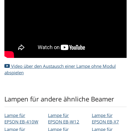
Video über den Austausch einer Lampe ohne Modul
abspielen
Lampen für andere ähnliche Beamer
Lampe für
Lampe für
Lampe für
EPSON EB-410W
EPSON EB-W12
EPSON EB-X7
Lampe für
Lampe für
Lampe für