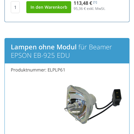
113,48 €
[1]
95,36
€ exkl. MwSt.
Lampen ohne Modul
für Beamer
EPSON EB-925 EDU
Produktnummer: ELPLP61