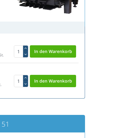
St.
.
151