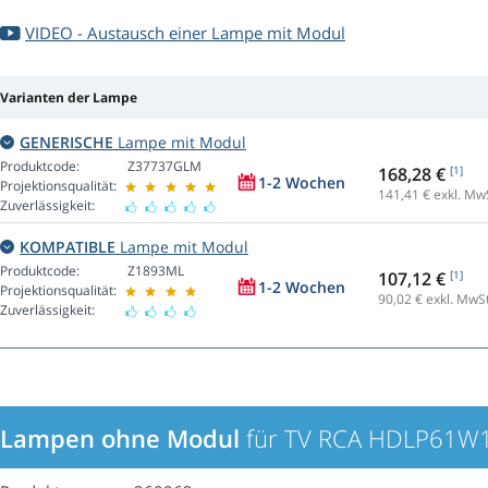
VIDEO - Austausch einer Lampe mit Modul
Varianten der Lampe
GENERISCHE
Lampe mit Modul
Produktcode:
Z37737GLM
168,28 €
[1]
1-2 Wochen
Projektionsqualität:
141,41
€ exkl. Mw
Zuverlässigkeit:
KOMPATIBLE
Lampe mit Modul
Produktcode:
Z1893ML
107,12 €
[1]
1-2 Wochen
Projektionsqualität:
90,02
€ exkl. MwSt
Zuverlässigkeit:
Lampen ohne Modul
für TV RCA HDLP61W