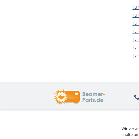
La
La
La
La
La
La
La
Was Sie interessiert
Ü
Wir verwe
Beratung
Rü
Inhalte un
Garantie auf Lampen
Un