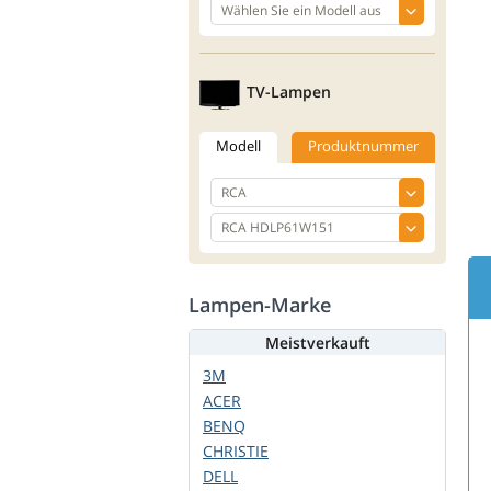
TV-Lampen
Modell
Produktnummer
Lampen-Marke
Meistverkauft
3M
ACER
BENQ
CHRISTIE
DELL