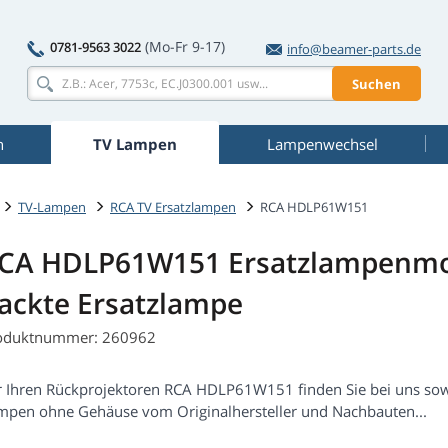
(Mo-Fr 9-17)
0781-9563 3022
info@beamer-parts.de
Suchen
n
TV Lampen
Lampenwechsel
TV-Lampen
RCA TV Ersatzlampen
RCA HDLP61W151
CA HDLP61W151 Ersatzlampenmo
ackte Ersatzlampe
oduktnummer: 260962
r Ihren Rückprojektoren RCA HDLP61W151 finden Sie bei uns so
mpen ohne Gehäuse vom Originalhersteller und Nachbauten...