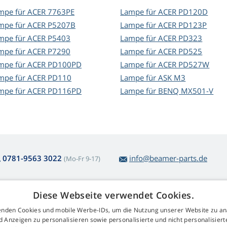
mpe für ACER 7763PE
Lampe für ACER PD120D
mpe für ACER P5207B
Lampe für ACER PD123P
mpe für ACER P5403
Lampe für ACER PD323
mpe für ACER P7290
Lampe für ACER PD525
mpe für ACER PD100PD
Lampe für ACER PD527W
mpe für ACER PD110
Lampe für ASK M3
mpe für ACER PD116PD
Lampe für BENQ MX501-V
0781-9563 3022
info@beamer-parts.de
(Mo-Fr 9-17)
Diese Webseite verwendet Cookies.
ber den Lampenkauf
Web Retail s.r.o.
nden Cookies und mobile Werbe-IDs, um die Nutzung unserer Website zu an
ckgabe und Reklamation
Kontakt
d Anzeigen zu personalisieren sowie personalisierte und nicht personalisie
komplizierte
GDPR