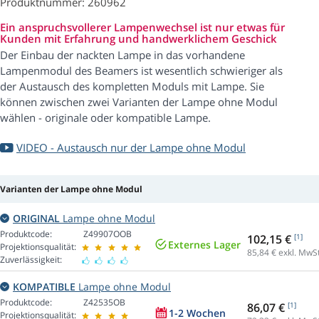
Produktnummer: 260962
Ein anspruchsvollerer Lampenwechsel ist nur etwas für
Kunden mit Erfahrung und handwerklichem Geschick
Der Einbau der nackten Lampe in das vorhandene
Lampenmodul des Beamers ist wesentlich schwieriger als
der Austausch des kompletten Moduls mit Lampe. Sie
können zwischen zwei Varianten der Lampe ohne Modul
wählen - originale oder kompatible Lampe.
VIDEO - Austausch nur der Lampe ohne Modul
Varianten der Lampe ohne Modul
ORIGINAL
Lampe ohne Modul
Produktcode:
Z49907OOB
102,15 €
[1]
Externes Lager
Projektionsqualität:
85,84
€ exkl. MwSt
Zuverlässigkeit:
KOMPATIBLE
Lampe ohne Modul
Produktcode:
Z42535OB
86,07 €
[1]
1-2 Wochen
Projektionsqualität: