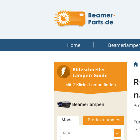
Home
Beamerlampe
Blitzschneller
Lampen-Guide
R
Mit 2 Klicks Lampe finden
n
Beamerlampen
Pr
Modell
Produktnummer
Fü
La