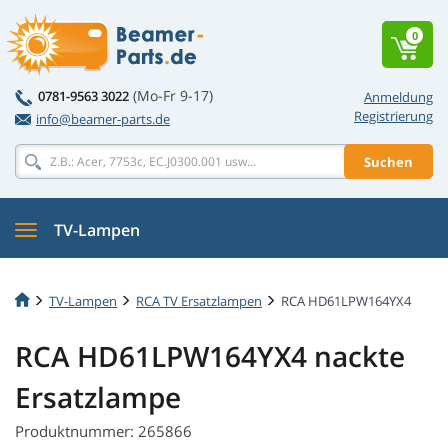
0
(Mo-Fr 9-17)
0781-9563 3022
Anmeldung
Registrierung
info@beamer-parts.de
Suchen
TV-Lampen
TV-Lampen
RCA TV Ersatzlampen
RCA HD61LPW164YX4
RCA HD61LPW164YX4 nackte
Ersatzlampe
Produktnummer: 265866