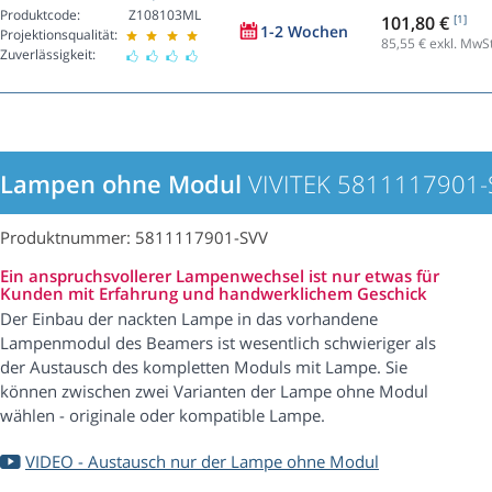
Produktcode:
Z108103ML
101,80 €
[1]
1-2 Wochen
Projektionsqualität:
85,55
€ exkl. MwSt
Zuverlässigkeit:
Lampen ohne Modul
VIVITEK 5811117901-
Produktnummer: 5811117901-SVV
Ein anspruchsvollerer Lampenwechsel ist nur etwas für
Kunden mit Erfahrung und handwerklichem Geschick
Der Einbau der nackten Lampe in das vorhandene
Lampenmodul des Beamers ist wesentlich schwieriger als
der Austausch des kompletten Moduls mit Lampe. Sie
können zwischen zwei Varianten der Lampe ohne Modul
wählen - originale oder kompatible Lampe.
VIDEO - Austausch nur der Lampe ohne Modul