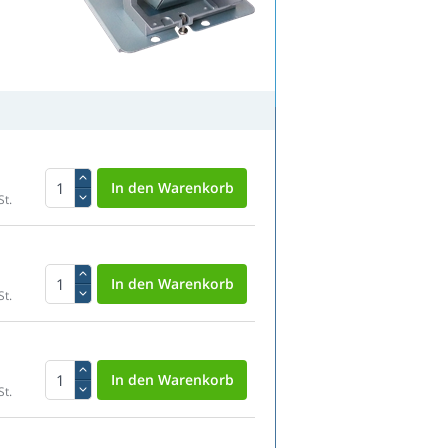
St.
St.
St.