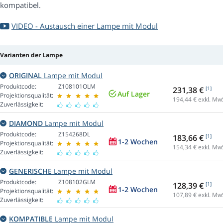
kompatibel.
VIDEO - Austausch einer Lampe mit Modul
Varianten der Lampe
ORIGINAL
Lampe mit Modul
Produktcode:
Z108101OLM
231,38 €
[1]
Auf Lager
Projektionsqualität:
194,44
€ exkl. Mw
Zuverlässigkeit:
DIAMOND
Lampe mit Modul
Produktcode:
Z154268DL
183,66 €
[1]
1-2 Wochen
Projektionsqualität:
154,34
€ exkl. Mw
Zuverlässigkeit:
GENERISCHE
Lampe mit Modul
Produktcode:
Z108102GLM
128,39 €
[1]
1-2 Wochen
Projektionsqualität:
107,89
€ exkl. Mw
Zuverlässigkeit:
KOMPATIBLE
Lampe mit Modul