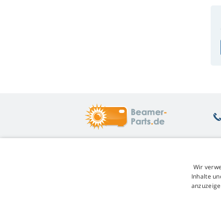
Was Sie interessiert
Ü
Wir verwe
Beratung
Rü
Inhalte un
Garantie auf Lampen
Un
anzuzeige
Treuerabatt
W
Austausch der Lampe
Ge
Übersicht der Lampenvarianten
Re