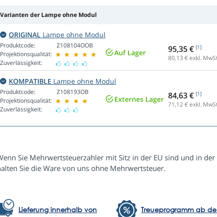
Varianten der Lampe ohne Modul
ORIGINAL
Lampe ohne Modul
Produktcode:
Z108104OOB
95,35 €
[1]
Auf Lager
Projektionsqualität:
80,13
€ exkl. MwSt
Zuverlässigkeit:
KOMPATIBLE
Lampe ohne Modul
Produktcode:
Z108193OB
84,63 €
[1]
Externes Lager
Projektionsqualität:
71,12
€ exkl. MwSt
Zuverlässigkeit:
enn Sie Mehrwertsteuerzahler mit Sitz in der EU sind und in der 
halten Sie die Ware von uns ohne Mehrwertsteuer.
Lieferung innerhalb von
Treueprogramm ab d