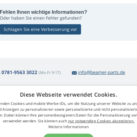
Fehlen Ihnen wichtige Informationen?
Oder haben Sie einen Fehler gefunden?
Schlagen Sie eine Verbesserung vor
0781-9563 3022
info@beamer-parts.de
(Mo-Fr 9-17)
Diese Webseite verwendet Cookies.
ber den Lampenkauf
Web Retail s.r.o.
nden Cookies und mobile Werbe-IDs, um die Nutzung unserer Website zu an
ckgabe und Reklamation
Kontakt
d Anzeigen zu personalisieren sowie personalisierte und nicht personalisie
komplizierte
GDPR
n. Dabei können Ihre personenbezogenen Daten für die Personalisierung vo
arenrücksendung
Impressum
verwendet werden. Sie können auch
nur notwendige Cookies akzeptieren.
schäftsbedingungen
Weitere Informationen
klamationsablauf