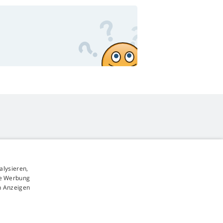
alysieren,
4,9
Sterne
rte Werbung
545 Bewertungen
Google
n Anzeigen