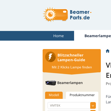
Home
Beamerlampe
Blitzschneller
Lampen-Guide
V
Mit 2 Klicks Lampe finden
E
Beamerlampen
Pr
Modell
Produktnummer
Fü
La