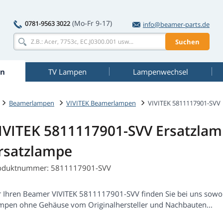
(Mo-Fr 9-17)
0781-9563 3022
info@beamer-parts.de
Suchen
n
TV Lampen
Lampenwechsel
Beamerlampen
VIVITEK Beamerlampen
VIVITEK 5811117901-SVV
IVITEK 5811117901-SVV Ersatzla
rsatzlampe
oduktnummer: 5811117901-SVV
r Ihren Beamer VIVITEK 5811117901-SVV finden Sie bei uns sowo
mpen ohne Gehäuse vom Originalhersteller und Nachbauten...