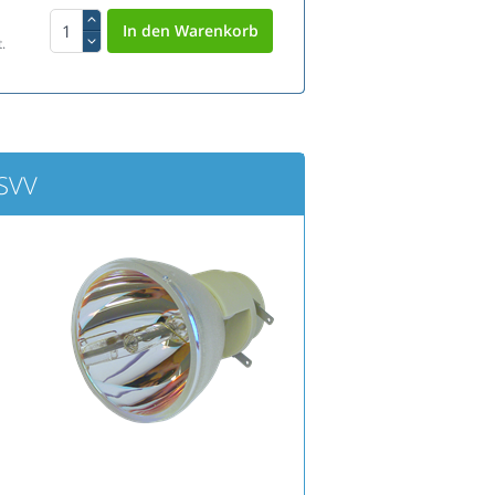
.
SVV