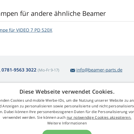
ampen für andere ähnliche Beamer
mpe für VIDEO 7 PD 520X
0781-9563 3022
info@beamer-parts.de
(Mo-Fr 9-17)
Diese Webseite verwendet Cookies.
ber den Lampenkauf
Web Retail s.r.o.
nden Cookies und mobile Werbe-IDs, um die Nutzung unserer Website zu an
ckgabe und Reklamation
Kontakt
d Anzeigen zu personalisieren sowie personalisierte und nicht personalisie
komplizierte
GDPR
n. Dabei können Ihre personenbezogenen Daten für die Personalisierung vo
arenrücksendung
Impressum
verwendet werden. Sie können auch
nur notwendige Cookies akzeptieren.
schäftsbedingungen
Weitere Informationen
klamationsablauf