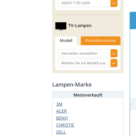
TV-Lampen
Modell
Produktnummer
Lampen-Marke
Meistverkauft
3M
ACER
BENQ
CHRISTIE
DELL