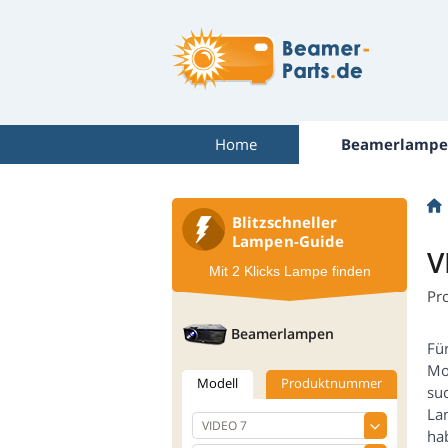
Home
Beamerlampe
Blitzschneller
Lampen-Guide
V
Mit 2 Klicks Lampe finden
Pr
Beamerlampen
Fü
Mo
Modell
Produktnummer
suc
La
ha