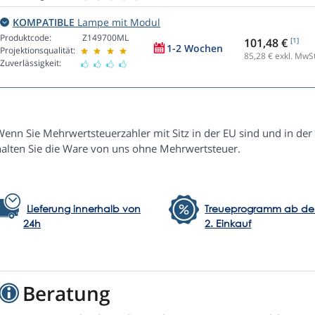
KOMPATIBLE
Lampe mit Modul
Produktcode:
Z149700ML
101,48 €
[1]
1-2 Wochen
Projektionsqualität:
85,28
€ exkl. MwSt
Zuverlässigkeit:
enn Sie Mehrwertsteuerzahler mit Sitz in der EU sind und in der 
halten Sie die Ware von uns ohne Mehrwertsteuer.
Lieferung innerhalb von
Treueprogramm ab d
24h
2. Einkauf
Beratung