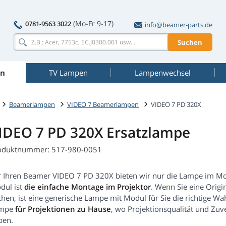
(Mo-Fr 9-17)
0781-9563 3022
info@beamer-parts.de
Suchen
n
TV Lampen
Lampenwechsel
Beamerlampen
VIDEO 7 Beamerlampen
VIDEO 7 PD 320X
IDEO 7 PD 320X Ersatzlampe
oduktnummer: 517-980-0051
r Ihren Beamer VIDEO 7 PD 320X bieten wir nur die Lampe im Mod
dul ist
die einfache Montage im Projektor
. Wenn Sie eine Orig
hen, ist eine generische Lampe mit Modul für Sie die richtige Wah
mpe
für Projektionen zu Hause
, wo Projektionsqualität und Zuve
ben.