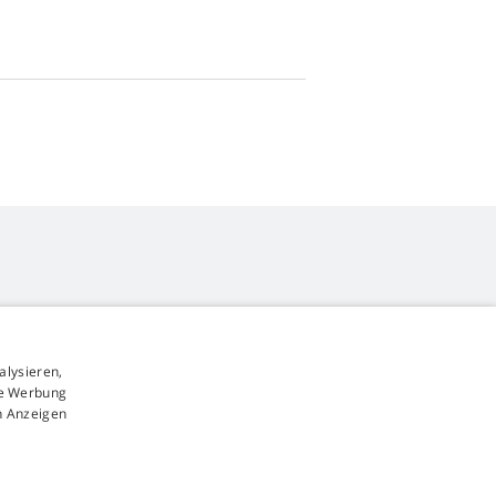
alysieren,
4,9
Sterne
rte Werbung
545 Bewertungen
Google
n Anzeigen