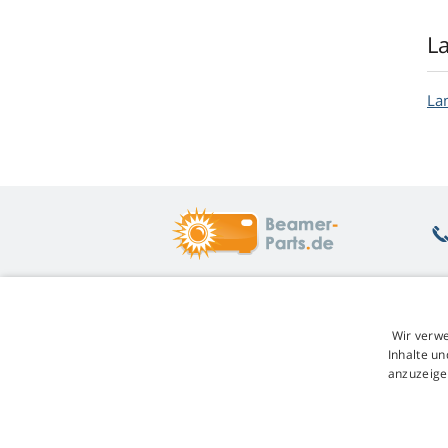
L
La
Was Sie interessiert
Ü
Wir verwe
Beratung
Rü
Inhalte un
Garantie auf Lampen
Un
anzuzeige
Treuerabatt
W
Austausch der Lampe
Ge
Übersicht der Lampenvarianten
Re