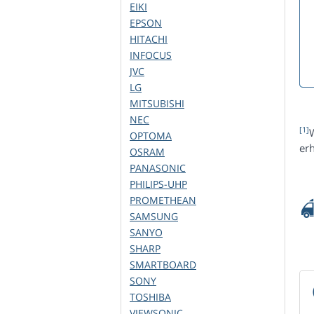
EIKI
EPSON
HITACHI
INFOCUS
JVC
LG
MITSUBISHI
NEC
[1]
W
OPTOMA
er
OSRAM
PANASONIC
PHILIPS-UHP
PROMETHEAN
SAMSUNG
SANYO
SHARP
SMARTBOARD
SONY
TOSHIBA
VIEWSONIC