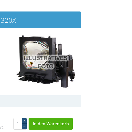
 320X
St.