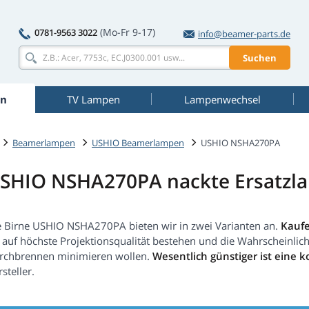
(Mo-Fr 9-17)
0781-9563 3022
info@beamer-parts.de
Suchen
n
TV Lampen
Lampenwechsel
Beamerlampen
USHIO Beamerlampen
USHIO NSHA270PA
SHIO NSHA270PA nackte Ersatzl
e Birne USHIO NSHA270PA bieten wir in zwei Varianten an.
Kaufe
e auf höchste Projektionsqualität bestehen und die Wahrscheinlic
rchbrennen minimieren wollen.
Wesentlich günstiger ist eine 
steller.