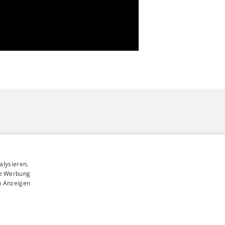
alysieren,
4,9
Sterne
rte Werbung
545 Bewertungen
Google
n Anzeigen