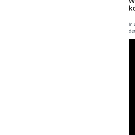
W
k
In 
de