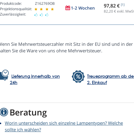
Produktcode:
Z162769OB
97,82 €
[1]
1-2 Wochen
Projektionsqualität:
82,20
€ exkl. MwSt
Zuverlässigkeit:
enn Sie Mehrwertsteuerzahler mit Sitz in der EU sind und in der 
halten Sie die Ware von uns ohne Mehrwertsteuer.
Lieferung innerhalb von
Treueprogramm ab d
24h
2. Einkauf
Beratung
Worin unterscheiden sich einzelne Lampentypen? Welche
sollte ich wählen?