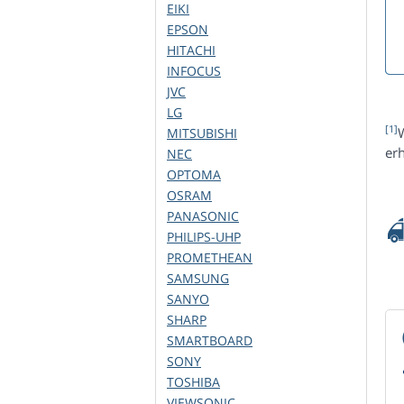
EIKI
EPSON
HITACHI
INFOCUS
JVC
LG
[1]
W
MITSUBISHI
er
NEC
OPTOMA
OSRAM
PANASONIC
PHILIPS-UHP
PROMETHEAN
SAMSUNG
SANYO
SHARP
SMARTBOARD
SONY
TOSHIBA
VIEWSONIC