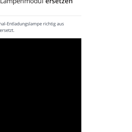
 Lampenmodul
ersetzen
nal-Entladungslampe richtig aus
rsetzt.