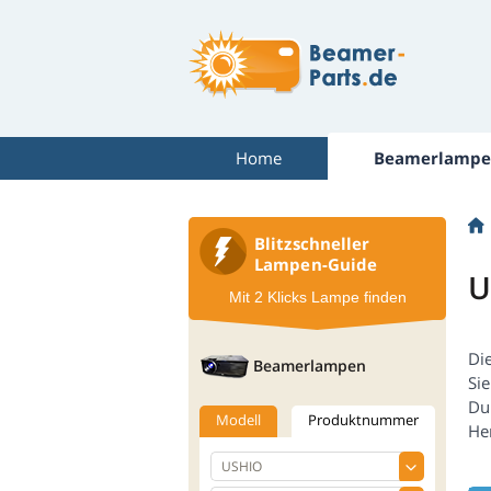
Home
Beamerlampe
Blitzschneller
Lampen-Guide
U
Mit 2 Klicks Lampe finden
Di
Beamerlampen
Si
Du
Modell
Produktnummer
Her