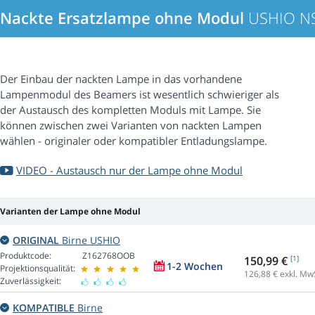
Nackte Ersatzlampe ohne Modul
USHIO N
Der Einbau der nackten Lampe in das vorhandene
Lampenmodul des Beamers ist wesentlich schwieriger als
der Austausch des kompletten Moduls mit Lampe. Sie
können zwischen zwei Varianten von nackten Lampen
wählen - originaler oder kompatibler Entladungslampe.
VIDEO - Austausch nur der Lampe ohne Modul
Varianten der Lampe ohne Modul
ORIGINAL
Birne USHIO
Produktcode:
Z162768OOB
150,99 €
[1]
1-2 Wochen
Projektionsqualität:
126,88
€ exkl. Mw
Zuverlässigkeit:
KOMPATIBLE
Birne