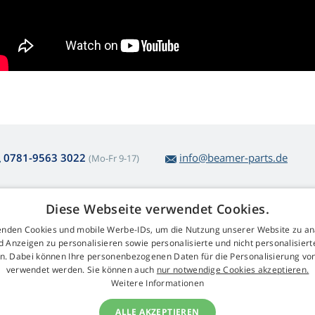
0781-9563 3022
info@beamer-parts.de
(Mo-Fr 9-17)
Diese Webseite verwendet Cookies.
ber den Lampenkauf
Web Retail s.r.o.
nden Cookies und mobile Werbe-IDs, um die Nutzung unserer Website zu an
ckgabe und Reklamation
Kontakt
d Anzeigen zu personalisieren sowie personalisierte und nicht personalisie
komplizierte
GDPR
n. Dabei können Ihre personenbezogenen Daten für die Personalisierung vo
arenrücksendung
Impressum
verwendet werden. Sie können auch
nur notwendige Cookies akzeptieren.
schäftsbedingungen
Weitere Informationen
klamationsablauf
ALLE AKZEPTIEREN