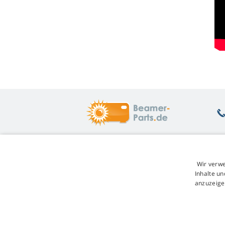
Was Sie interessiert
Ü
Wir verwe
Beratung
Rü
Inhalte un
Garantie auf Lampen
Un
anzuzeige
Treuerabatt
W
Austausch der Lampe
Ge
Übersicht der Lampenvarianten
Re