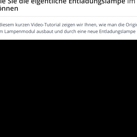
ie Sie die eigentliche Entladungslampe
im
önnen
diesem kurzen Video-Tutorial zeigen wir Ihnen, wie man die Origi
m Lampenmodul ausbaut und durch eine neue Entladungslampe e