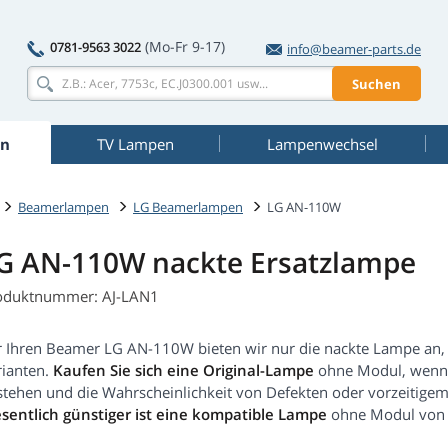
(Mo-Fr 9-17)
0781-9563 3022
info@beamer-parts.de
Suchen
n
TV Lampen
Lampenwechsel
Beamerlampen
LG Beamerlampen
LG AN-110W
G AN-110W nackte Ersatzlampe
oduktnummer: AJ-LAN1
r Ihren Beamer LG AN-110W bieten wir nur die nackte Lampe an,
rianten.
Kaufen Sie sich eine Original-Lampe
ohne Modul, wenn S
stehen und die Wahrscheinlichkeit von Defekten oder vorzeitig
sentlich günstiger ist eine kompatible Lampe
ohne Modul von e