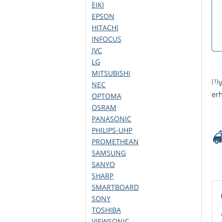
EIKI
EPSON
HITACHI
INFOCUS
JVC
LG
MITSUBISHI
[1]
W
NEC
er
OPTOMA
OSRAM
PANASONIC
PHILIPS-UHP
PROMETHEAN
SAMSUNG
SANYO
SHARP
SMARTBOARD
SONY
TOSHIBA
VIEWSONIC