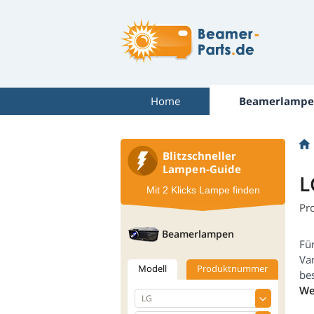
Home
Beamerlampe
Blitzschneller
Lampen-Guide
L
Mit 2 Klicks Lampe finden
Pr
Beamerlampen
Fü
Va
Modell
Produktnummer
be
We