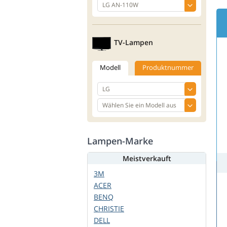
TV-Lampen
Modell
Produktnummer
Lampen-Marke
Meistverkauft
3M
ACER
BENQ
CHRISTIE
DELL