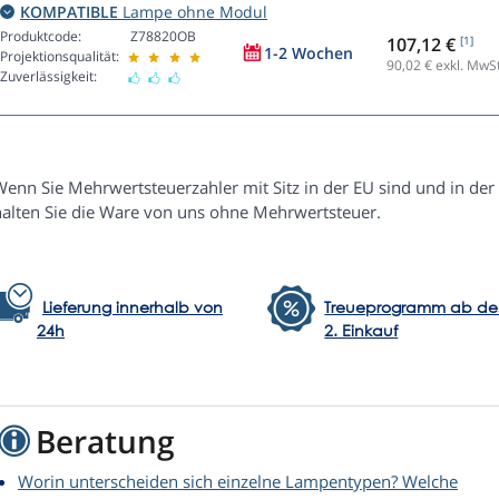
KOMPATIBLE
Lampe ohne Modul
Produktcode:
Z78820OB
107,12 €
[1]
1-2 Wochen
Projektionsqualität:
90,02
€ exkl. MwSt
Zuverlässigkeit:
enn Sie Mehrwertsteuerzahler mit Sitz in der EU sind und in der 
halten Sie die Ware von uns ohne Mehrwertsteuer.
Lieferung innerhalb von
Treueprogramm ab d
24h
2. Einkauf
Beratung
Worin unterscheiden sich einzelne Lampentypen? Welche