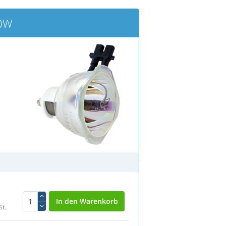
10W
St.