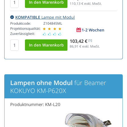
110,13
€ exkl. MwSt.
KOMPATIBLE
Lampe mit Modul
Produktcode:
Z104845ML
Projektionsqualität:
1-2 Wochen
Zuverlässigkeit:
103,42 €
[1]
86,91
€ exkl. MwSt.
Lampen ohne Modul
für Beamer
KOKUYO KM-P620X
Produktnummer: KM-L20