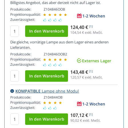
Billigstes Angebot, das aber derzeit nicht auf Lager ist.
Produktcode:
Z104846OOB
Projektionsqualität:
1-2 Wochen
Zuverlässigkeit:
124,40 €
[1]
104,54
€ exkl. MwSt.
Die gleiche, vorrätige Lampe aus dem Lager eines anderen
Lieferanten.
Produktcode:
Z104846OOB2
Projektionsqualität:
Externes Lager
Zuverlässigkeit:
143,48 €
[1]
120,57
€ exkl. MwSt.
KOMPATIBLE
Lampe ohne Modul
Produktcode:
Z104844OB
Projektionsqualität:
1-2 Wochen
Zuverlässigkeit:
107,12 €
[1]
90,02
€ exkl. MwSt.