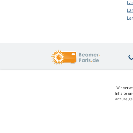
La
La
La
Was Sie interessiert
Ü
Wir verwe
Beratung
Rü
Inhalte un
Garantie auf Lampen
Un
anzuzeige
Treuerabatt
W
Austausch der Lampe
Ge
Übersicht der Lampenvarianten
Re