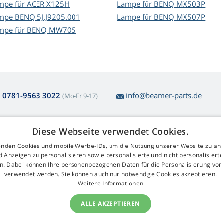
mpe für ACER X125H
Lampe für BENQ MX503P
mpe BENQ 5J.J9205.001
Lampe für BENQ MX507P
mpe für BENQ MW705
0781-9563 3022
info@beamer-parts.de
(Mo-Fr 9-17)
Diese Webseite verwendet Cookies.
ber den Lampenkauf
Web Retail s.r.o.
nden Cookies und mobile Werbe-IDs, um die Nutzung unserer Website zu an
ckgabe und Reklamation
Kontakt
d Anzeigen zu personalisieren sowie personalisierte und nicht personalisie
komplizierte
GDPR
n. Dabei können Ihre personenbezogenen Daten für die Personalisierung vo
arenrücksendung
Impressum
verwendet werden. Sie können auch
nur notwendige Cookies akzeptieren.
schäftsbedingungen
Weitere Informationen
klamationsablauf
ALLE AKZEPTIEREN