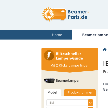
Home
Beamerlampe
Blitzschneller
Lampen-Guide
I
Mit 2 Klicks Lampe finden
Pr
Beamerlampen
Fü
Ge
Modell
Produktnummer