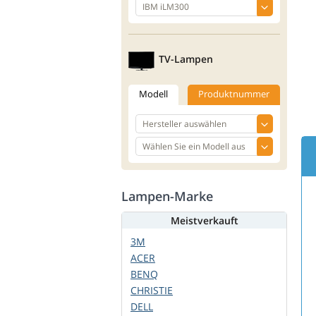
TV-Lampen
Modell
Produktnummer
Lampen-Marke
Meistverkauft
3M
ACER
BENQ
CHRISTIE
DELL