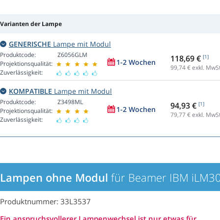
Varianten der Lampe
GENERISCHE
Lampe mit Modul
Produktcode:
Z6056GLM
118,69 €
[1]
1-2 Wochen
Projektionsqualität:
99,74
€ exkl. MwSt
Zuverlässigkeit:
KOMPATIBLE
Lampe mit Modul
Produktcode:
Z3498ML
94,93 €
[1]
1-2 Wochen
Projektionsqualität:
79,77
€ exkl. MwSt
Zuverlässigkeit:
Lampen ohne Modul
für Beamer IBM iLM3
Produktnummer: 33L3537
Ein anspruchsvollerer Lampenwechsel ist nur etwas für