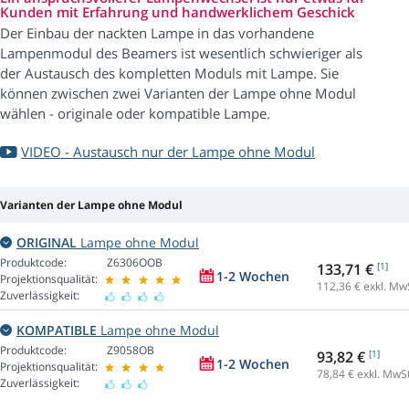
Kunden mit Erfahrung und handwerklichem Geschick
Der Einbau der nackten Lampe in das vorhandene
Lampenmodul des Beamers ist wesentlich schwieriger als
der Austausch des kompletten Moduls mit Lampe. Sie
können zwischen zwei Varianten der Lampe ohne Modul
wählen - originale oder kompatible Lampe.
VIDEO - Austausch nur der Lampe ohne Modul
Varianten der Lampe ohne Modul
ORIGINAL
Lampe ohne Modul
Produktcode:
Z6306OOB
133,71 €
[1]
1-2 Wochen
Projektionsqualität:
112,36
€ exkl. Mw
Zuverlässigkeit:
KOMPATIBLE
Lampe ohne Modul
Produktcode:
Z9058OB
93,82 €
[1]
1-2 Wochen
Projektionsqualität:
78,84
€ exkl. MwSt
Zuverlässigkeit: