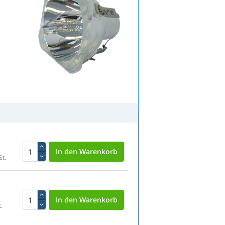
St.
.