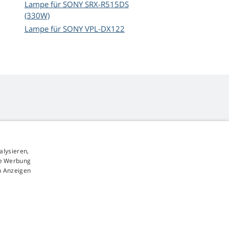
Lampe für SONY SRX-R515DS
(330W)
Lampe für SONY VPL-DX122
alysieren,
4,9
Sterne
rte Werbung
545 Bewertungen
Google
n Anzeigen