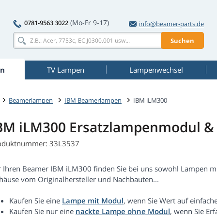
(Mo-Fr 9-17)
0781-9563 3022
info@beamer-parts.de
Suchen
n
TV Lampen
Lampenwechsel
Beamerlampen
IBM Beamerlampen
IBM iLM300
BM iLM300 Ersatzlampenmodul & 
oduktnummer: 33L3537
r Ihren Beamer IBM iLM300 finden Sie bei uns sowohl Lampen m
häuse vom Originalhersteller und Nachbauten...
Kaufen Sie eine
Lampe mit Modul
, wenn Sie Wert auf einfach
Kaufen Sie nur eine
nackte Lampe ohne Modul
, wenn Sie Er