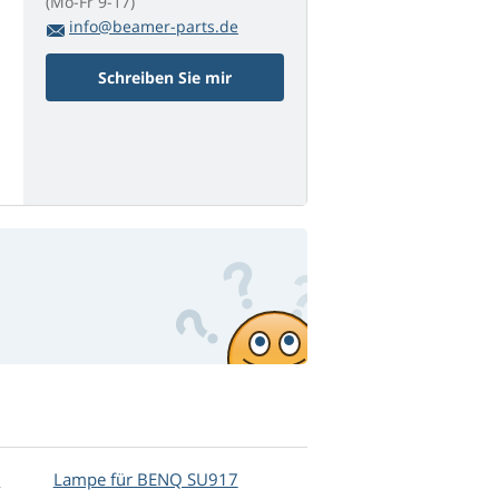
(Mo-Fr 9-17)
info@beamer-parts.de
Schreiben Sie mir
+
Lampe für BENQ SU917