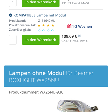
131,33
€ exkl. MwSt.
KOMPATIBLE
Lampe mit Modul
Produktcode:
Z151647ML
Projektionsqualität:
1-2 Wochen
Zuverlässigkeit:
109,69 €
[1]
92,18
€ exkl. MwSt.
Lampen ohne Modul
für Beamer
BOXLIGHT WX25NU
Produktnummer: WX25NU-930