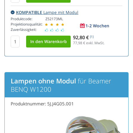
KOMPATIBLE
Lampe mit Modul
Produktcode:
Z52173ML
Projektionsqualität:
1-2 Wochen
Zuverlässigkeit:
92,80 €
[1]
77,98
€ exkl. MwSt.
Lampen ohne Modul
für Beamer
BENQ W1200
Produktnummer: 5J.J4G05.001