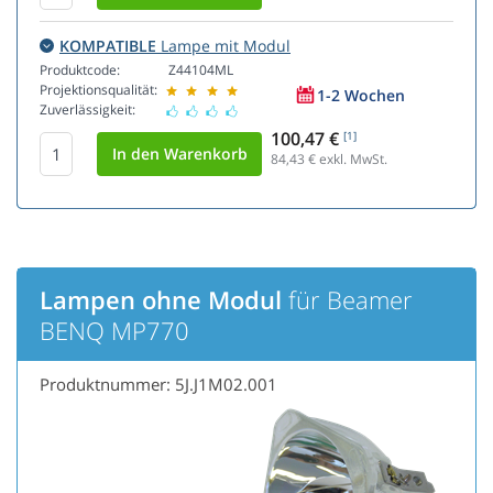
KOMPATIBLE
Lampe mit Modul
Produktcode:
Z44104ML
Projektionsqualität:
1-2 Wochen
Zuverlässigkeit:
100,47 €
[1]
84,43
€ exkl. MwSt.
Lampen ohne Modul
für Beamer
BENQ MP770
Produktnummer: 5J.J1M02.001