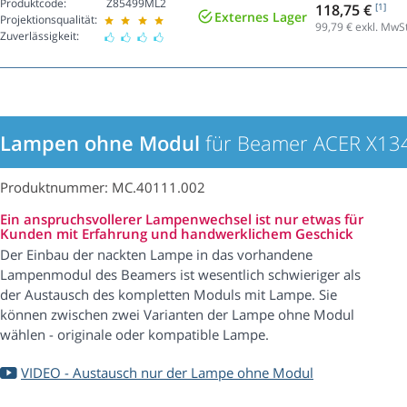
Produktcode:
Z85499ML2
118,75 €
[1]
Externes Lager
Projektionsqualität:
99,79
€ exkl. MwSt
Zuverlässigkeit:
Lampen ohne Modul
für Beamer ACER X1
Produktnummer: MC.40111.002
Ein anspruchsvollerer Lampenwechsel ist nur etwas für
Kunden mit Erfahrung und handwerklichem Geschick
Der Einbau der nackten Lampe in das vorhandene
Lampenmodul des Beamers ist wesentlich schwieriger als
der Austausch des kompletten Moduls mit Lampe. Sie
können zwischen zwei Varianten der Lampe ohne Modul
wählen - originale oder kompatible Lampe.
VIDEO - Austausch nur der Lampe ohne Modul