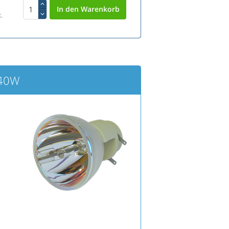
.
340W