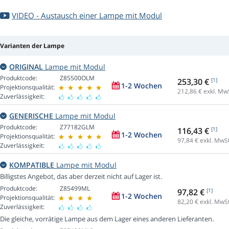
VIDEO - Austausch einer Lampe mit Modul
Varianten der Lampe
ORIGINAL
Lampe mit Modul
Produktcode:
Z85500OLM
253,30 €
[1]
1-2 Wochen
Projektionsqualität:
212,86
€ exkl. Mw
Zuverlässigkeit:
GENERISCHE
Lampe mit Modul
Produktcode:
Z77182GLM
116,43 €
[1]
1-2 Wochen
Projektionsqualität:
97,84
€ exkl. MwSt
Zuverlässigkeit:
KOMPATIBLE
Lampe mit Modul
Billigstes Angebot, das aber derzeit nicht auf Lager ist.
Produktcode:
Z85499ML
97,82 €
[1]
1-2 Wochen
Projektionsqualität:
82,20
€ exkl. MwSt
Zuverlässigkeit:
Die gleiche, vorrätige Lampe aus dem Lager eines anderen Lieferanten.