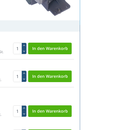
St.
.
.