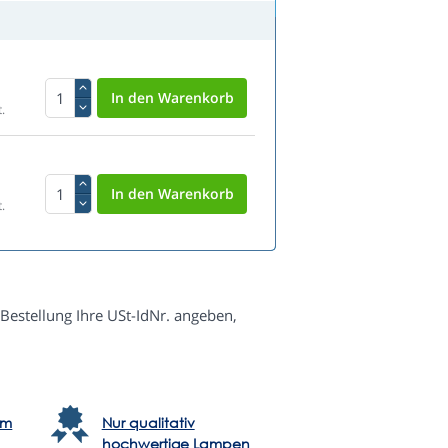
.
.
Bestellung Ihre USt-IdNr. angeben,
em
Nur qualitativ
hochwertige Lampen