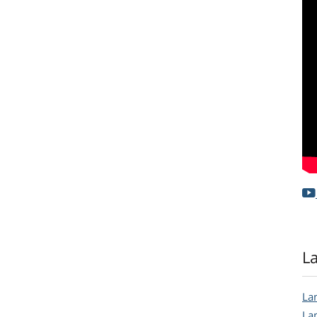
L
La
La