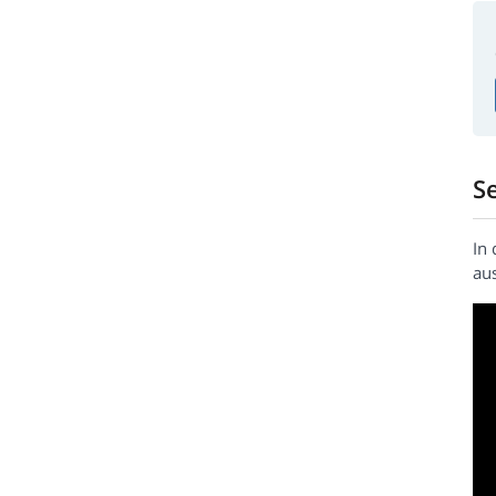
S
In
au