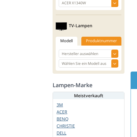
TV-Lampen
Modell
Produktnummer
Lampen-Marke
Meistverkauft
3M
ACER
BENQ
CHRISTIE
DELL