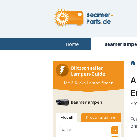
Home
Beamerlampe
Blitzschneller
Lampen-Guide
A
Mit 2 Klicks Lampe finden
E
Beamerlampen
Pr
Modell
Produktnummer
Fü
oh