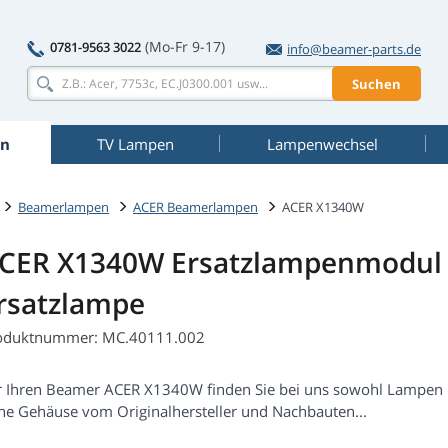
(Mo-Fr 9-17)
0781-9563 3022
info@beamer-parts.de
Suchen
n
TV Lampen
Lampenwechsel
Beamerlampen
ACER Beamerlampen
ACER X1340W
CER X1340W Ersatzlampenmodul 
rsatzlampe
oduktnummer: MC.40111.002
r Ihren Beamer ACER X1340W finden Sie bei uns sowohl Lampen 
ne Gehäuse vom Originalhersteller und Nachbauten...