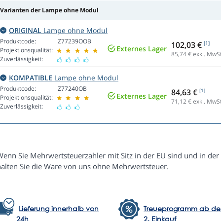
Varianten der Lampe ohne Modul
ORIGINAL
Lampe ohne Modul
Produktcode:
Z77239OOB
102,03 €
[1]
Externes Lager
Projektionsqualität:
85,74
€ exkl. MwSt
Zuverlässigkeit:
KOMPATIBLE
Lampe ohne Modul
Produktcode:
Z77240OB
84,63 €
[1]
Externes Lager
Projektionsqualität:
71,12
€ exkl. MwSt
Zuverlässigkeit:
enn Sie Mehrwertsteuerzahler mit Sitz in der EU sind und in der 
halten Sie die Ware von uns ohne Mehrwertsteuer.
Lieferung innerhalb von
Treueprogramm ab d
24h
2. Einkauf