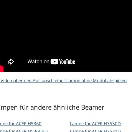
Video über den Austausch einer Lampe ohne Modul abspielen
ampen für andere ähnliche Beamer
mpe für ACER H5360
Lampe für ACER H7530D
mpe für ACER H5360BD
Lampe für ACER H7531D