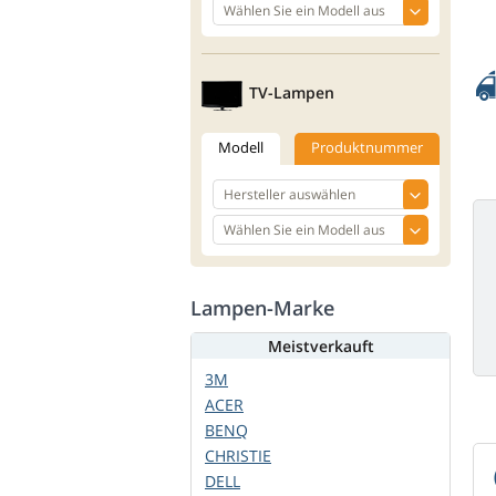
TV-Lampen
Modell
Produktnummer
Lampen-Marke
Meistverkauft
3M
ACER
BENQ
CHRISTIE
DELL