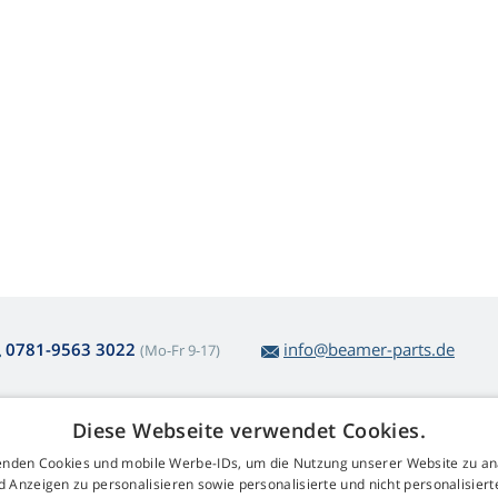
0781-9563 3022
info@beamer-parts.de
(Mo-Fr 9-17)
Diese Webseite verwendet Cookies.
ber den Lampenkauf
Web Retail s.r.o.
nden Cookies und mobile Werbe-IDs, um die Nutzung unserer Website zu an
ckgabe und Reklamation
Kontakt
d Anzeigen zu personalisieren sowie personalisierte und nicht personalisie
komplizierte
GDPR