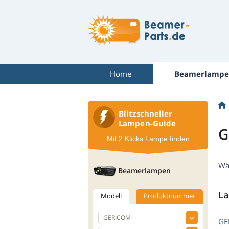
Home
Beamerlampe
Blitzschneller
Lampen-Guide
G
Mit 2 Klicks Lampe finden
Wä
Beamerlampen
La
Modell
Produktnummer
GE