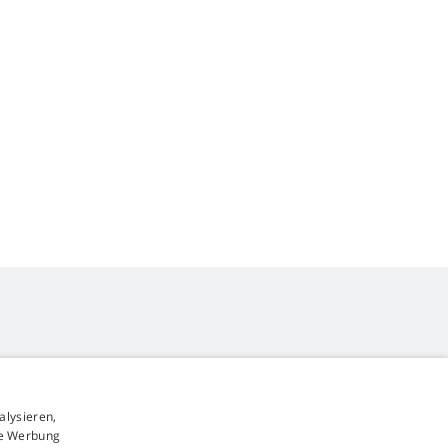
alysieren,
4,9
Sterne
rte Werbung