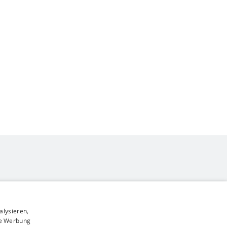
alysieren,
4,9
Sterne
rte Werbung