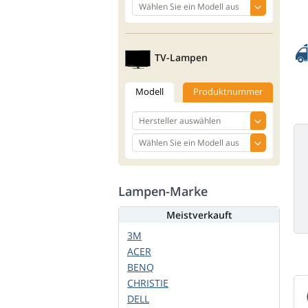
TV-Lampen
Modell
Produktnummer
Lampen-Marke
Meistverkauft
3M
ACER
BENQ
CHRISTIE
DELL