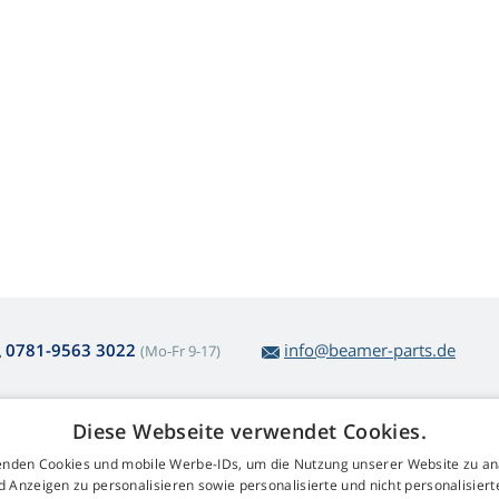
0781-9563 3022
info@beamer-parts.de
(Mo-Fr 9-17)
Diese Webseite verwendet Cookies.
ber den Lampenkauf
Web Retail s.r.o.
nden Cookies und mobile Werbe-IDs, um die Nutzung unserer Website zu an
ckgabe und Reklamation
Kontakt
d Anzeigen zu personalisieren sowie personalisierte und nicht personalisie
komplizierte
GDPR