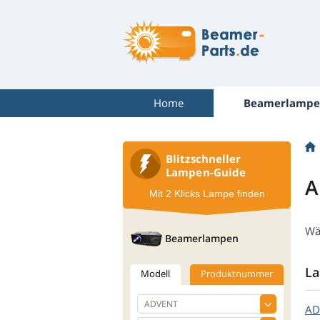
Home
Beamerlampe
Blitzschneller
Lampen-Guide
A
Mit 2 Klicks Lampe finden
Wä
Beamerlampen
La
Modell
Produktnummer
AD