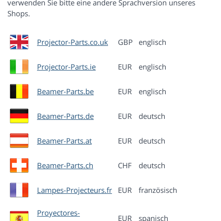
verwenden Sie bitte eine andere Sprachversion unseres
Shops.
Projector-Parts.co.uk
GBP
englisch
Projector-Parts.ie
EUR
englisch
Beamer-Parts.be
EUR
englisch
Beamer-Parts.de
EUR
deutsch
Beamer-Parts.at
EUR
deutsch
Beamer-Parts.ch
CHF
deutsch
Lampes-Projecteurs.fr
EUR
französisch
Proyectores-
EUR
spanisch