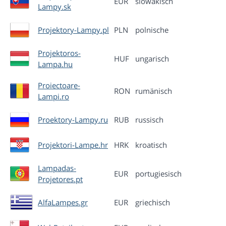
EUR
slowakisch
Lampy.sk
Projektory-Lampy.pl
PLN
polnische
Projektoros-
HUF
ungarisch
Lampa.hu
Proiectoare-
RON
rumänisch
Lampi.ro
Proektory-Lampy.ru
RUB
russisch
Projektori-Lampe.hr
HRK
kroatisch
Lampadas-
EUR
portugiesisch
Projetores.pt
AlfaLampes.gr
EUR
griechisch