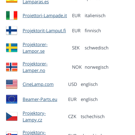
Lamparas.es
Proiettori-Lampade.it
EUR
italienisch
Projektorit-Lamput.fi
EUR
finnisch
Projektorer-
SEK
schwedisch
Lampor.se
Projektorer-
NOK
norwegisch
Lamper.no
CineLamp.com
USD
englisch
Beamer-Parts.eu
EUR
englisch
Projektory-
CZK
tschechisch
Lampy.cz
Projektory-